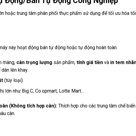
ự Động/Bán Tự Động Công Nghiệp
lớn hoặc trung tâm phân phối thực phẩm sử dụng để tối ưu hóa tố
máy này hoạt động bán tự động hoặc tự động hoàn toàn.
n màng,
cân trọng lượng
sản phẩm,
tính giá tiền
và
in tem nhã
 dán lên khay.
út
(tùy loại).
hị lớn như Big C, Co.opmart, Lotte Mart…
àn (Không tích hợp cân):
Thích hợp cho các trung tâm chế biến
âu cân.