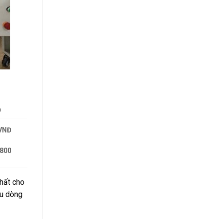
o
 VNĐ
 800
nhất cho
ểu dòng