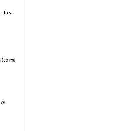
c độ và
n
(có mã
 và