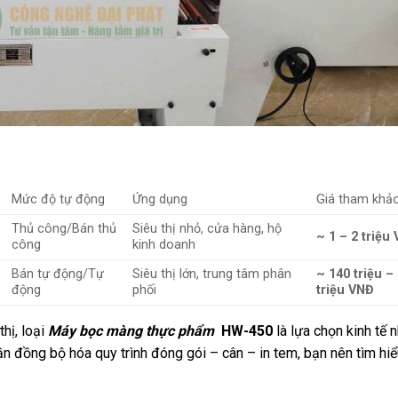
Mức độ tự động
Ứng dụng
Giá tham khả
Thủ công/Bán thủ
Siêu thị nhỏ, cửa hàng, hộ
~ 1 – 2 triệu
công
kinh doanh
Bán tự động/Tự
Siêu thị lớn, trung tâm phân
~ 140 triệu –
động
phối
triệu VNĐ
hị, loại
Máy bọc màng thực phẩm
HW-450
là lựa chọn kinh tế 
cần đồng bộ hóa quy trình đóng gói – cân – in tem, bạn nên tìm hi