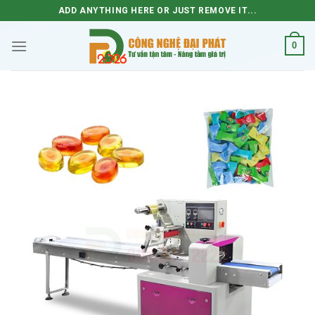
Skip
ADD ANYTHING HERE OR JUST REMOVE IT...
to
content
0