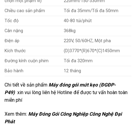
chọn một phạm vi)
220mm/150-330mm
Chiều cao sản phẩm
Tối đa 35mm/Tối đa 50mm
Tốc độ
40-80 túi/phút
Cân nặng
368kg
Điện áp
220V, 50/60HZ, Một pha
Kích thước
(D)3770*(R)670*(C)1450mm
Đường kính cuộn phim
Tối đa 320mm
Bảo hành
12 tháng
Chi tiết về sản phẩm
Máy đóng gói mứt kẹo (ĐGĐP-
P49)
xin vui lòng liên hệ Hotline để được tư vấn hoàn toàn
miễn phí
Xem thêm:
Máy Đóng Gói Công Nghiệp Công Nghệ Đại
Phát