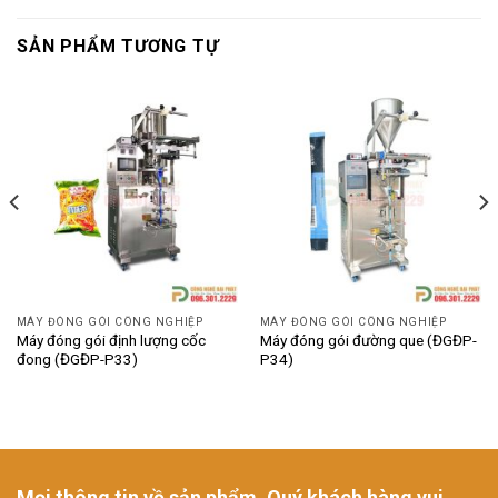
SẢN PHẨM TƯƠNG TỰ
MÁY ĐÓNG GÓI CÔNG NGHIỆP
MÁY ĐÓNG GÓI CÔNG NGHIỆP
Máy đóng gói định lượng cốc
Máy đóng gói đường que (ĐGĐP-
đong (ĐGĐP-P33)
P34)
Mọi thông tin về sản phẩm, Quý khách hàng vui