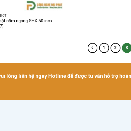
 BỘT
 bột nằm ngang SHX-50 inox
7)
1
2
3
ui lòng liên hệ ngay Hotline để được tư vấn hỗ trợ hoà