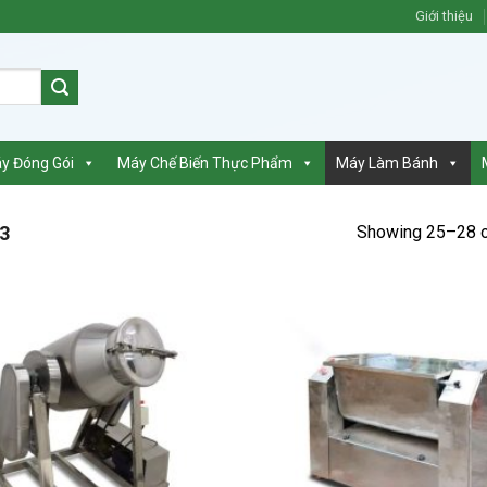
Giới thiệu
y Đóng Gói
Máy Chế Biến Thực Phẩm
Máy Làm Bánh
Showing 25–28 o
3