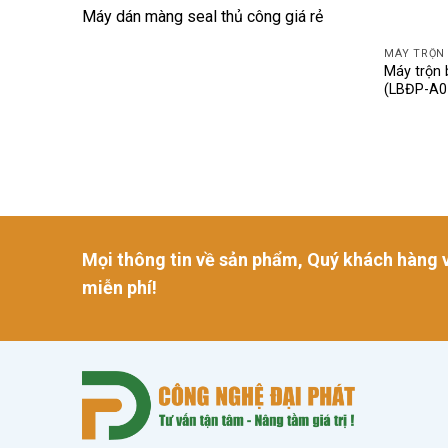
Máy dán màng seal thủ công giá rẻ
MÁY TRỘN
Máy trộn
(LBĐP-A0
Mọi thông tin về sản phẩm, Quý khách hàng v
miễn phí!