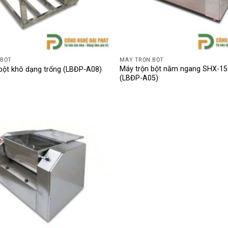
 BỘT
MÁY TRỘN BỘT
Máy trộn bột nằm ngang SHX-15
bột khô dạng trống (LBĐP-A08)
(LBĐP-A05)