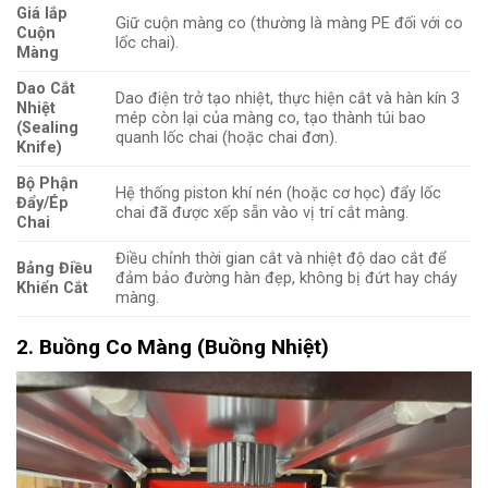
Giá lắp
Giữ cuộn màng co (thường là màng PE đối với co
Cuộn
lốc chai).
Màng
Dao Cắt
Dao điện trở tạo nhiệt, thực hiện cắt và hàn kín 3
Nhiệt
mép còn lại của màng co, tạo thành túi bao
(Sealing
quanh lốc chai (hoặc chai đơn).
Knife)
Bộ Phận
Hệ thống piston khí nén (hoặc cơ học) đẩy lốc
Đẩy/Ép
chai đã được xếp sẵn vào vị trí cắt màng.
Chai
Điều chỉnh thời gian cắt và nhiệt độ dao cắt để
Bảng Điều
đảm bảo đường hàn đẹp, không bị đứt hay cháy
Khiển Cắt
màng.
2. Buồng Co Màng (Buồng Nhiệt)