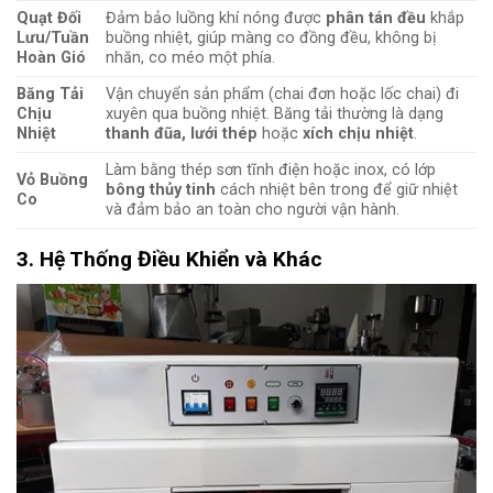
Quạt Đối
Đảm bảo luồng khí nóng được
phân tán đều
khắp
Lưu/Tuần
buồng nhiệt, giúp màng co đồng đều, không bị
Hoàn Gió
nhăn, co méo một phía.
Băng Tải
Vận chuyển sản phẩm (chai đơn hoặc lốc chai) đi
Chịu
xuyên qua buồng nhiệt. Băng tải thường là dạng
Nhiệt
thanh đũa, lưới thép
hoặc
xích chịu nhiệt
.
Làm bằng thép sơn tĩnh điện hoặc inox, có lớp
Vỏ Buồng
bông thủy tinh
cách nhiệt bên trong để giữ nhiệt
Co
và đảm bảo an toàn cho người vận hành.
3. Hệ Thống Điều Khiển và Khác