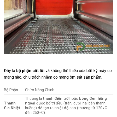
Đây là
bộ phận cốt lõi
và không thể thiếu của bất kỳ máy co
màng nào, chịu trách nhiệm co màng ôm sát sản phẩm.
Bộ Phận
Chức Năng Chính
Thường là
thanh điện trở
hoặc
bóng đèn hồng
Thanh
ngoại
được bố trí đều (trên, dưới, hai bên thành
Gia Nhiệt
buồng) để tạo ra nhiệt độ cao (thường từ
12
0
∘
C
đến
25
0
∘
C
).