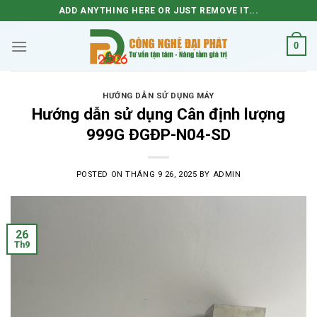
Skip
ADD ANYTHING HERE OR JUST REMOVE IT...
to
content
0
HƯỚNG DẪN SỬ DỤNG MÁY
Hướng dẫn sử dụng Cân định lượng
999G ĐGĐP-N04-SD
POSTED ON
THÁNG 9 26, 2025
BY
ADMIN
26
Th9