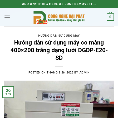
Skip
ADD ANYTHING HERE OR JUST REMOVE IT...
to
content
0
HƯỚNG DẪN SỬ DỤNG MÁY
Hướng dẫn sử dụng máy co màng
400×200 trắng dạng lưới ĐGĐP-E20-
SD
POSTED ON
THÁNG 9 26, 2025
BY
ADMIN
26
Th9