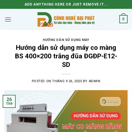
Skip
ADD ANYTHING HERE OR JUST REMOVE IT...
to
content
0
HƯỚNG DẪN SỬ DỤNG MÁY
Hướng dẫn sử dụng máy co màng
BS 400×200 trắng đũa ĐGĐP-E12-
SD
POSTED ON
THÁNG 9 26, 2025
BY
ADMIN
26
Th9