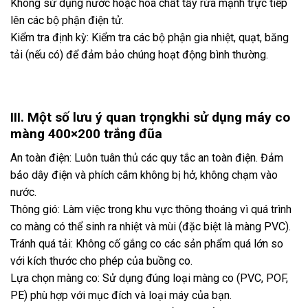
Không sử dụng nước hoặc hóa chất tẩy rửa mạnh trực tiếp
lên các bộ phận điện tử.
Kiểm tra định kỳ: Kiểm tra các bộ phận gia nhiệt, quạt, băng
tải (nếu có) để đảm bảo chúng hoạt động bình thường.
III. Một số lưu ý quan trọngkhi sử dụng máy co
màng 400×200 trắng đũa
An toàn điện: Luôn tuân thủ các quy tắc an toàn điện. Đảm
bảo dây điện và phích cắm không bị hở, không chạm vào
nước.
Thông gió: Làm việc trong khu vực thông thoáng vì quá trình
co màng có thể sinh ra nhiệt và mùi (đặc biệt là màng PVC).
Tránh quá tải: Không cố gắng co các sản phẩm quá lớn so
với kích thước cho phép của buồng co.
Lựa chọn màng co: Sử dụng đúng loại màng co (PVC, POF,
PE) phù hợp với mục đích và loại máy của bạn.