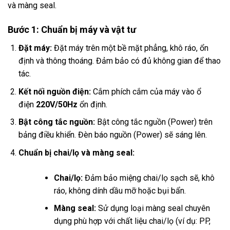
và màng seal.
Bước 1: Chuẩn bị máy và vật tư
Đặt máy:
Đặt máy trên một bề mặt phẳng, khô ráo, ổn
định và thông thoáng. Đảm bảo có đủ không gian để thao
tác.
Kết nối nguồn điện:
Cắm phích cắm của máy vào ổ
điện
220V/50Hz
ổn định.
Bật công tắc nguồn:
Bật công tắc nguồn (Power) trên
bảng điều khiển. Đèn báo nguồn (Power) sẽ sáng lên.
Chuẩn bị chai/lọ và màng seal:
Chai/lọ:
Đảm bảo miệng chai/lọ sạch sẽ, khô
ráo, không dính dầu mỡ hoặc bụi bẩn.
Màng seal:
Sử dụng loại màng seal chuyên
dụng phù hợp với chất liệu chai/lọ (ví dụ: PP,