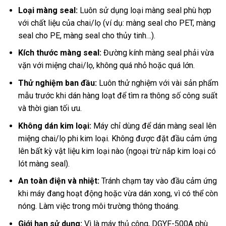
Loại màng seal:
Luôn sử dụng loại màng seal phù hợp
với chất liệu của chai/lọ (ví dụ: màng seal cho PET, màng
seal cho PE, màng seal cho thủy tinh…).
Kích thước màng seal:
Đường kính màng seal phải vừa
vặn với miệng chai/lọ, không quá nhỏ hoặc quá lớn.
Thử nghiệm ban đầu:
Luôn thử nghiệm với vài sản phẩm
mẫu trước khi dán hàng loạt để tìm ra thông số công suất
và thời gian tối ưu.
Không dán kim loại:
Máy chỉ dùng để dán màng seal lên
miệng chai/lọ phi kim loại. Không được đặt đầu cảm ứng
lên bất kỳ vật liệu kim loại nào (ngoại trừ nắp kim loại có
lót màng seal).
An toàn điện và nhiệt:
Tránh chạm tay vào đầu cảm ứng
khi máy đang hoạt động hoặc vừa dán xong, vì có thể còn
nóng. Làm việc trong môi trường thông thoáng.
Giới hạn sử dụng:
Vì là máy thủ công, DGYF-500A phù