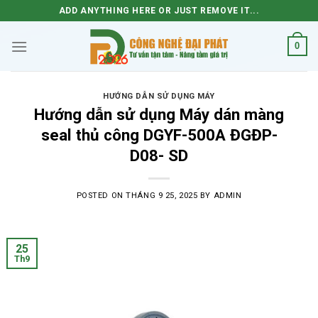
Skip
ADD ANYTHING HERE OR JUST REMOVE IT...
to
content
0
HƯỚNG DẪN SỬ DỤNG MÁY
Hướng dẫn sử dụng Máy dán màng
seal thủ công DGYF-500A ĐGĐP-
D08- SD
POSTED ON
THÁNG 9 25, 2025
BY
ADMIN
25
Th9