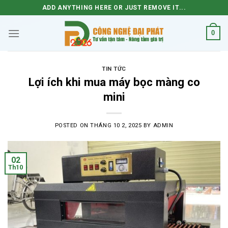
Skip
ADD ANYTHING HERE OR JUST REMOVE IT...
to
content
0
TIN TỨC
Lợi ích khi mua máy bọc màng co
mini
POSTED ON
THÁNG 10 2, 2025
BY
ADMIN
02
Th10