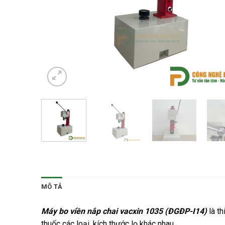
MÔ TẢ
Máy bo viền nắp chai vacxin 1035 (ĐGĐP-I14)
là th
thuốc các loại, kích thước lọ khác nhau.