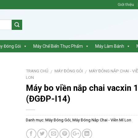
Giới thiệu
y Đóng Gói
Máy Chế Biến Thực Phẩm
Máy Làm Bánh
TRANG CHỦ
MÁY ĐÓNG GÓI
MÁY ĐÓNG NẮP CHAI - VIỀ
/
/
LON
Máy bo viền nắp chai vacxin 
(ĐGĐP-I14)
Danh mục:
Máy Đóng Gói
,
Máy Đóng Nắp Chai - Viền Mí Lon