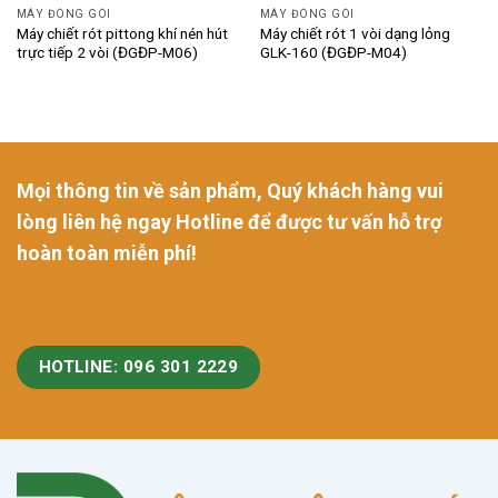
MÁY ĐÓNG GÓI
MÁY ĐÓNG GÓI
Máy chiết rót pittong khí nén hút
Máy chiết rót 1 vòi dạng lỏng
trực tiếp 2 vòi (ĐGĐP-M06)
GLK-160 (ĐGĐP-M04)
Mọi thông tin về sản phẩm, Quý khách hàng vui
lòng liên hệ ngay Hotline để được tư vấn hỗ trợ
hoàn toàn miễn phí!
HOTLINE: 096 301 2229