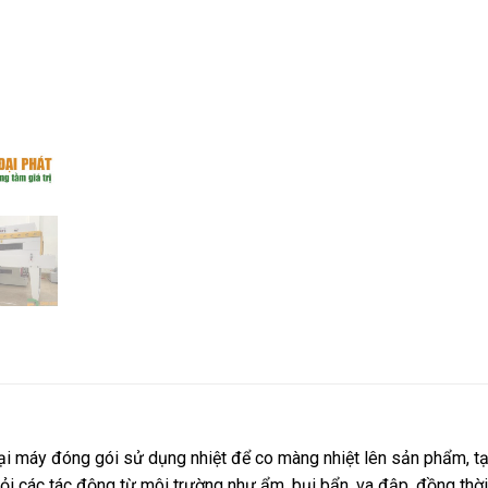
ại máy đóng gói sử dụng nhiệt để co màng nhiệt lên sản phẩm, tạ
i các tác động từ môi trường như ẩm, bụi bẩn, va đập, đồng thời