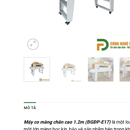
MÔ TẢ
Máy co màng chân cao 1.2m (ĐGĐP-E17)
là một lo
một lớp màng bọc kín, bảo vệ sản phẩm bên trong khỏ