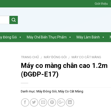
Giới thiệu
y Đóng Gói
Máy Chế Biến Thực Phẩm
Máy Làm Bánh
TRANG CHỦ
MÁY ĐÓNG GÓI
MÁY CO CẮT MÀNG
/
/
Máy co màng chân cao 1.2m
(ĐGĐP-E17)
Danh mục:
Máy Đóng Gói
,
Máy Co Cắt Màng