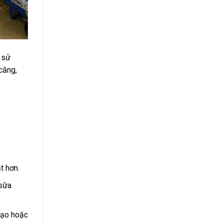
y sử
căng,
t hơn.
 sữa
mạo hoặc