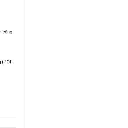
m công
 (POF,