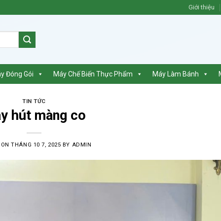
Giới thiệu
y Đóng Gói
Máy Chế Biến Thực Phẩm
Máy Làm Bánh
TIN TỨC
y hút màng co
 ON
THÁNG 10 7, 2025
BY
ADMIN