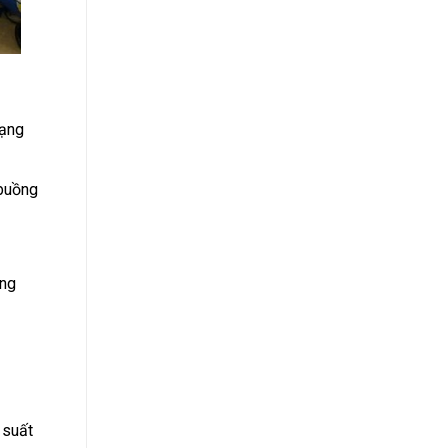
ạng
 buồng
ằng
 suất