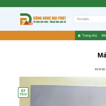
Skip
to
content
Trang chủ
Má
Má
POSTED
07
Th10