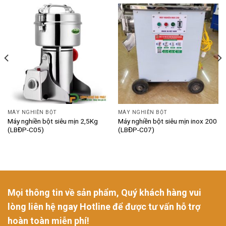
MÁY NGHIỀN BỘT
MÁY NGHIỀN BỘT
Máy nghiền bột siêu mịn 2,5Kg
Máy nghiền bột siêu mịn inox 200
(LBĐP-C05)
(LBĐP-C07)
Mọi thông tin về sản phẩm, Quý khách hàng vui
lòng liên hệ ngay Hotline để được tư vấn hỗ trợ
hoàn toàn miễn phí!