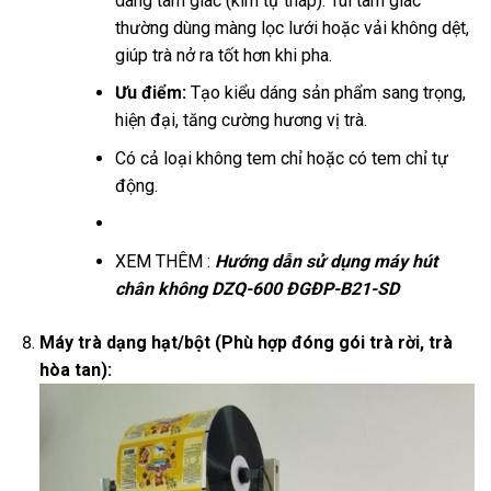
dáng tam giác (kim tự tháp). Túi tam giác
thường dùng màng lọc lưới hoặc vải không dệt,
giúp trà nở ra tốt hơn khi pha.
Ưu điểm:
Tạo kiểu dáng sản phẩm sang trọng,
hiện đại, tăng cường hương vị trà.
Có cả loại không tem chỉ hoặc có tem chỉ tự
động.
XEM THÊM :
Hướng dẫn sử dụng máy hút
chân không DZQ-600 ĐGĐP-B21-SD
Máy trà dạng hạt/bột (Phù hợp đóng gói trà rời, trà
hòa tan):