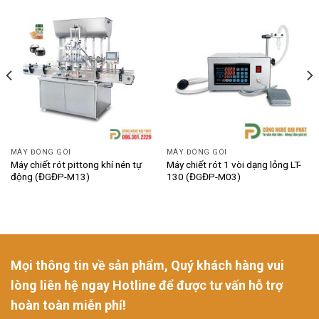
MÁY ĐÓNG GÓI
MÁY ĐÓNG GÓI
Máy chiết rót pittong khí nén tự
Máy chiết rót 1 vòi dạng lỏng LT-
động (ĐGĐP-M13)
130 (ĐGĐP-M03)
Mọi thông tin về sản phẩm, Quý khách hàng vui
lòng liên hệ ngay Hotline để được tư vấn hỗ trợ
hoàn toàn miễn phí!