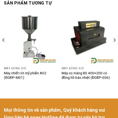
SẢN PHẨM TƯƠNG TỰ
MÁY ĐÓNG GÓI
MÁY ĐÓNG GÓI
Máy chiết rót mỹ phẩm A02
Máy co màng BS 400×200 có
(ĐGĐP-M01)
đồng hồ báo nhiệt (ĐGĐP-E06)
Mọi thông tin về sản phẩm, Quý khách hàng vui
lòng liên hệ ngay Hotline để được tư vấn hỗ trợ