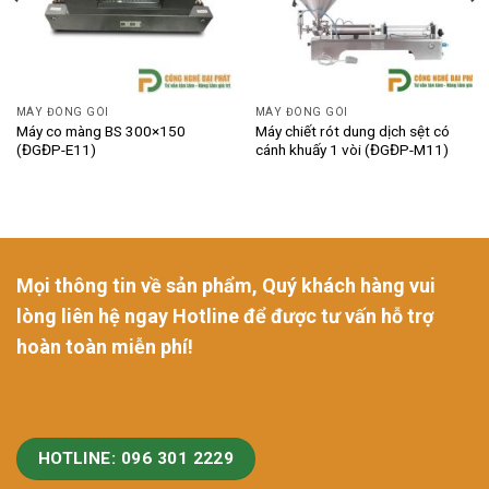
MÁY ĐÓNG GÓI
MÁY ĐÓNG GÓI
Máy co màng BS 300×150
Máy chiết rót dung dịch sệt có
(ĐGĐP-E11)
cánh khuấy 1 vòi (ĐGĐP-M11)
Mọi thông tin về sản phẩm, Quý khách hàng vui
lòng liên hệ ngay Hotline để được tư vấn hỗ trợ
hoàn toàn miễn phí!
HOTLINE: 096 301 2229