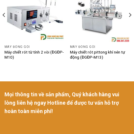
MÁY ĐÓNG GÓI
MÁY ĐÓNG GÓI
Máy chiết rót từ tính 2 vòi (ĐGĐP-
Máy chiết rót pittong khí nén tự
M10)
động (ĐGĐP-M13)
Mọi thông tin về sản phẩm, Quý khách hàng vui
lòng liên hệ ngay Hotline để được tư vấn hỗ trợ
hoàn toàn miễn phí!